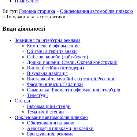
Прайс-лист
Ви тут:
Головна сторінка
»
Обклеювання автомобілів плівкою
»
Тонування та захист оптики
Види діяльності
Зовнішня та інтер'єрна реклама
Комплексні оформлення
Об’ємні літери та знаки
Світлові короби (лайт-бокси)
Дошки пошани. Стели. Окремі конструкції
Виносні стійки (штендери)
Візуальна навігація
Виставкові та музейні експозиції.Ресепшн
Фасадні вивіски.Таблички
Символіка. Елементи оформлення інтер'єрів
Телестудії
Стенди
Інформаційні стенди
Тематичні стенди
Обклеювання автомобілів плівкою
Обклеювання плівкою
Аерографія плівками, наклейки
Брендування, реклама